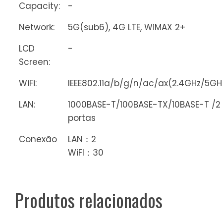
Capacity:
-
Network:
5G(sub6), 4G LTE, WiMAX 2+
LCD
-
Screen:
WiFi:
IEEE802.11a/b/g/n/ac/ax(2.4GHz/5GH
LAN:
1000BASE-T/100BASE-TX/10BASE-T /2
portas
Conexão
LAN：2
WiFI：30
Produtos relacionados