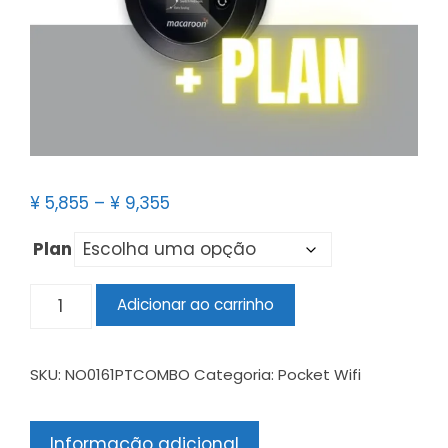
¥
5,855
–
¥
9,355
Plan
Adicionar ao carrinho
SKU:
NO0161PTCOMBO
Categoria:
Pocket Wifi
Informação adicional