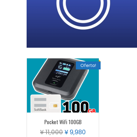
Oferta!
Pocket WiFi 100GB
¥
11,000
¥
9,980